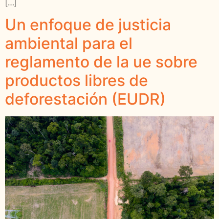
[…]
Un enfoque de justicia
ambiental para el
reglamento de la ue sobre
productos libres de
deforestación (EUDR)