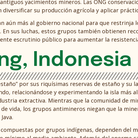
os antiguos yacimientos mineros. Las ONG conservac
 diversificar su producción agrícola y aplicar práct
nan aún más al gobierno nacional para que restrinja l
o. En sus luchas, estos grupos también obtienen rec
eciente escrutinio público para aumentar la resiste
ng, Indonesia
estaño” por sus riquísimas reservas de estaño y su l
ndo, relacionándose y experimentando la isla más al
ndustria extractiva. Mientras que la comunidad de mi
de vida, los grupos antimineros niegan que la mine
 Java.
o compuestas por grupos indígenas, dependen del m
ño mínimo al medio ambiente. Además del enorme cas