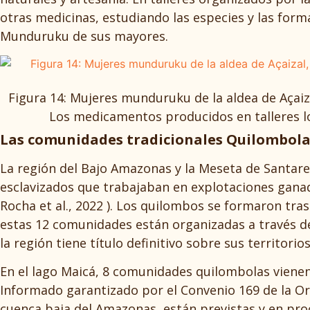
otras medicinas, estudiando las especies y las form
Munduruku de sus mayores.
Figura 14: Mujeres munduruku de la aldea de Açaiz
Los medicamentos producidos en talleres lo
Las comunidades tradicionales Quilombola
La región del Bajo Amazonas y la Meseta de Santar
esclavizados que trabajaban en explotaciones ganade
Rocha et al., 2022 ). Los quilombos se formaron tras
estas 12 comunidades están organizadas a través d
la región tiene título definitivo sobre sus territorio
En el lago Maicá, 8 comunidades quilombolas vienen
Informado garantizado por el Convenio 169 de la Or
cuenca baja del Amazonas, están previstas y en pro