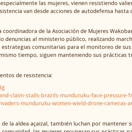
especialmente las mujeres, vienen resistiendo valien
 resistencia van desde acciones de autodefensa hasta
la coordinadora de la Asociación de Mujeres Wakoba
o denuncias al ministerio público, realizando march
do estrategias comunitarias para el monitoreo de su
l mismo tiempo, siguen manteniendo sus prácticas tr
ntos de resistencia:
Bg
and-claim-stalls-brazils-munduruku-face-pressure-
-invaders-munduruku-women-wield-drone-cameras-an
de la aldea açaizal, también luchan por mantener s
la comunidad, las mujeres recuperan sus prácticas pa