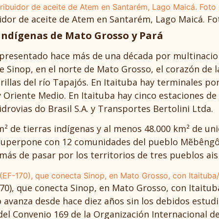
uidor de aceite de Atem en Santarém, Lago Maicá. F
 indígenas de Mato Grosso y Pará
e presentado hace más de una década por multinacion
e Sinop, en el norte de Mato Grosso, el corazón de l
orillas del río Tapajós. En Itaituba hay terminales 
 Oriente Medio. En Itaituba hay cinco estaciones de
drovias do Brasil S.A. y Transportes Bertolini Ltda.
km² de tierras indígenas y al menos 48.000 km² de un
e superpone con 12 comunidades del pueblo Mẽbêngôk
s de pasar por los territorios de tres pueblos aisla
0), que conecta Sinop, en Mato Grosso, con Itaituba/
io avanza desde hace diez años sin los debidos estu
del Convenio 169 de la Organización Internacional d